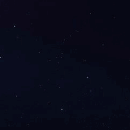
会(中国)
手机官网
微信扫一扫
业园