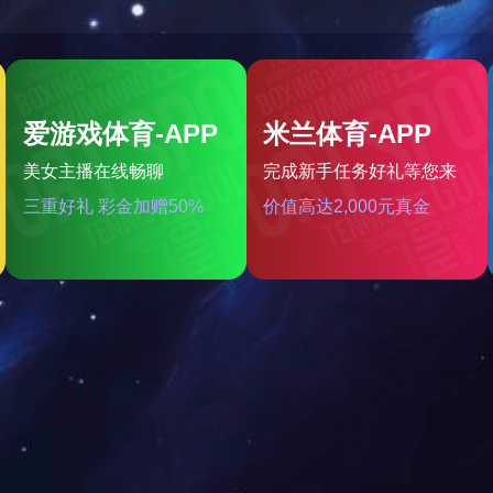
找不到任何内容