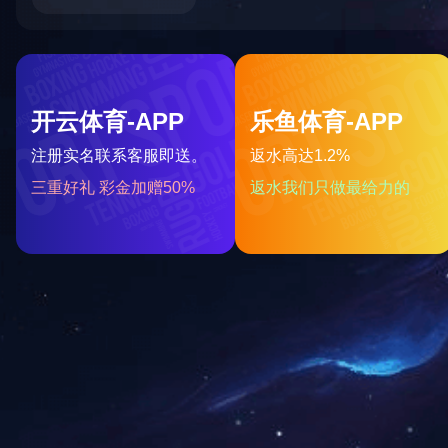
标签：
上一篇：
没有了
相关新闻