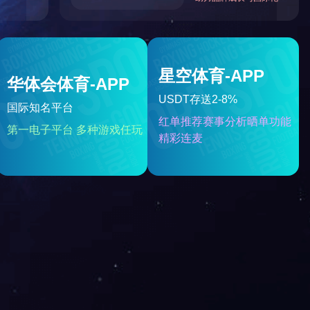
下一篇：
华体会为什么会结团呢