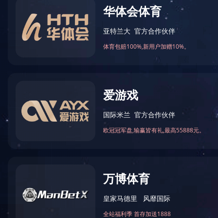
首页
/
新闻
/
常见问答
/
氨氮去除剂的作用原理是什么
氨氮去除剂的作用原理是什么
浏览次数：
...
发布时间： 2024-12-31
氨氮去除剂的作用原理
氨氮去除剂SN-1主要是通过强氧化作用，分解水中的氨氮。加
间很快，一般在10分钟左右就反应完全，直接把氨氮降下来。
氨氮去除剂的处理范围一般废水经过工艺处理之后，氨氮浓度都在中
本文网址： /news/33.html