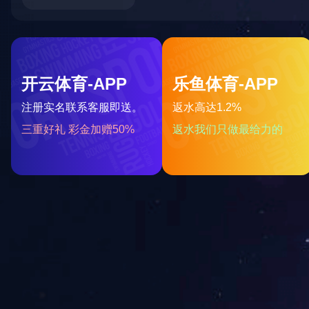
除氟剂
硫酸铝
除磷剂
触变润滑剂
抑尘剂
增稠剂
消泡剂
碱