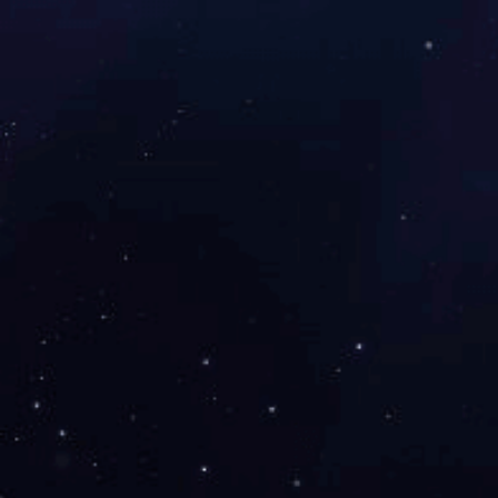
公司首页
关于我们
产品中心
服务电话：
1509235