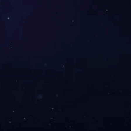
案例中心
新闻中心
在线留言
华体
华体会官方网页版
电话： 15092351666
1666
电话： 18653305198
电话： 13355210058
网址： www.rrzcavj.com
地址：山东省淄博市淄川区磁村工